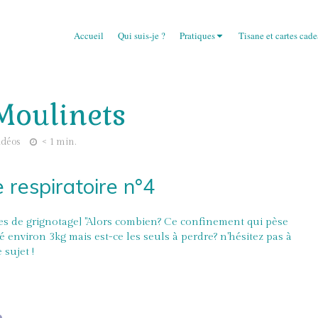
Accueil
Qui suis-je ?
Pratiques
Tisane et cartes cad
 Moulinets
idéos
< 1 min.
 respiratoire n°4
vies de grignotage] "Alors combien? Ce confinement qui pèse
 environ 3kg mais est-ce les seuls à perdre? n'hésitez pas à
 sujet !