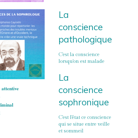
La
conscience
pathologique
C'est la conscience
lorsqu'on est malade
La
conscience
e attentive
e
sophronique
liminal
l
C'est l'état ce conscience
qui se situe entre veille
et sommeil