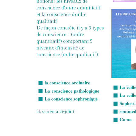
notions : les niveaux de
conscience d'ordre quantitatif
et la conscience d'ordre
qualitatif
De façon concrète il y a 3 types
de conscience : (ordre
quantitatif) comportant 5
niveaux d'intensité de
conscience (ordre qualitatif)
la conscience ordinaire
La veill
La conscience pathologique
La veill
La conscience sophronique
Sophro-
sommei
cf: schéma ci-joint
Coma