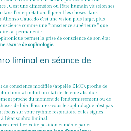
nce . C'est une dimension ou l'être humain vit selon ses
 dans l'interprétation. Il prend les choses dans
n Alfonso Caucedo c'est une vision plus large, plus
t conscience comme une "conscience supérieure " que
toire ou permanente.
 sophronique permet la prise de conscience de son état
d'une séance de sophrologie.
hro liminal en séance de
at de conscience modifiée (appelée EMC), proche de
phro liminal induit un état de détente absolue.
ctement proche du moment de l'endormissement ou de
hoses de loin. Rassurez-vous le sophrologue n'est pas
t focus sur votre rythme respiratoire et les signes
à l'état sophro liminal.
uvez rectifiez votre position et même parler .