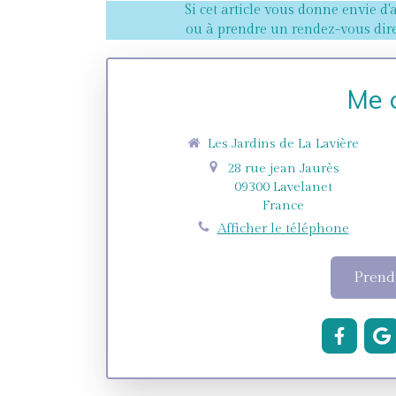
Si cet article vous donne envie d'
ou à prendre un rendez-vous dire
Me 
Les Jardins de La Lavière
28 rue jean Jaurès
09300
Lavelanet
France
Afficher le téléphone
Prend