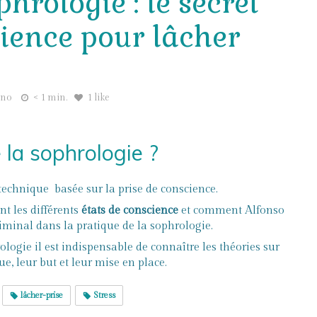
rologie : le secret
cience pour lâcher
pno
< 1 min.
1 like
 la sophrologie ?
 technique basée sur la prise de conscience.
t les différents
états de conscience
et comment Alfonso
liminal dans la pratique de la sophrologie.
ogie il est indispensable de connaître les théories sur
e, leur but et leur mise en place.
lâcher-prise
Stress