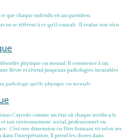
t ce que chaque individu vit au quotidien.
 en se référent à ce qu'il connaît. Il évalue son vécu
que
du désordre physique ou mental. Il commence à un
une fièvre et s'étend jusqu'aux pathologies incurables
e sa pathologie qu'elle physique ou mentale
que
lfonso Caycedo comme un état où chaque invidu a le
e et son environnement social, professionnel ou
nce . C'est une dimension ou l'être humain vit selon ses
 dans l'interprétation. Il prend les choses dans