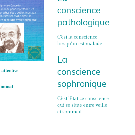
conscience
pathologique
C'est la conscience
lorsqu'on est malade
La
conscience
e attentive
e
sophronique
liminal
l
C'est l'état ce conscience
qui se situe entre veille
et sommeil