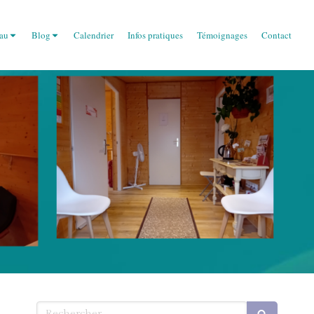
eau
Blog
Calendrier
Infos pratiques
Témoignages
Contact
Rechercher