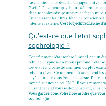
l'acceptation et se détache du jugement , Selo
"éveillée" . Le neuropsychiatre détermine ce
chaque sophronisé peut vivre de façon transi
En abaissant les filtres, l'état de conscience
interne et externe.
C'est l'objectif recherché 
Qu'est-ce que l'état sop
sophrologie ?
Concrètement l'état sophro liminal est un ét
celui de
l'hypnose
en moins profond. L'état so
Cet état est proche du sommeil ou plus exa
celui du réveil. Ce moment où on entend les c
payé pour que vous fassiez la sieste. En restan
caractéistiques de cet EMC, il vous ramènera 
Durant cet état vous restez conscient, vous po
Vous gardez donc votre libre arbitre que vou
sophrologie