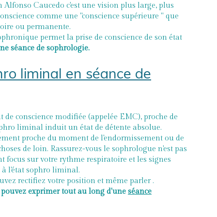
n Alfonso Caucedo c'est une vision plus large, plus
t conscience comme une "conscience supérieure " que
toire ou permanente.
 sophronique permet la prise de conscience de son état
d'une séance de sophrologie.
hro liminal en séance de
at de conscience modifiée (appelée EMC), proche de
phro liminal induit un état de détente absolue.
ctement proche du moment de l'endormissement ou de
hoses de loin. Rassurez-vous le sophrologue n'est pas
t focus sur votre rythme respiratoire et les signes
à l'état sophro liminal.
uvez rectifiez votre position et même parler .
s pouvez exprimer tout au long d'une
séance