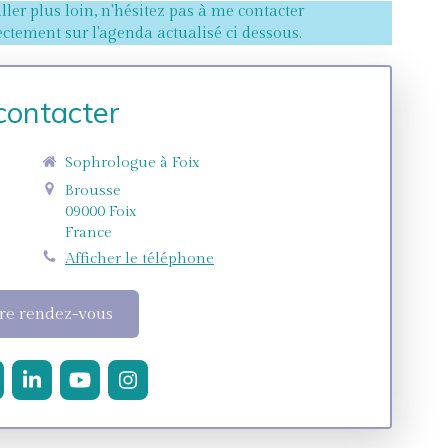
aller plus loin, n'hésitez pas à me contacter
ctement sur l'agenda actualisé ci dessous.
contacter
Sophrologue à Foix
Brousse
09000
Foix
France
Afficher le téléphone
re rendez-vous