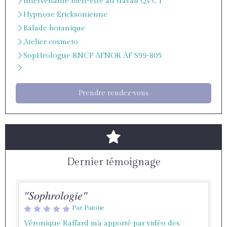
Intervenante bien-être au travail QVCT
Hypnose Ericksonienne
Balade botanique
Atelier cosmeto
SopHrologue RNCP AFNOR AF S99-805
Prendre rendez-vous
Dernier témoignage
"Sophrologie"
Par Patoue
Véronique Raffard m'a apporté par vidéo des