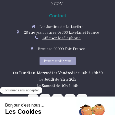
CGV
Contact
Les Jardins de La Lavière
28 rue jean Jaurès
09300
Lavelanet
France
Afficher le téléphone
Brousse
09000
Foix
France
Prendre rendez-vous
Du
Lundi
au
Mercredi
et
Vendredi
de
10h
à
19h30
Le
Jeudi
de
9h
à
20h
Le
Samedi
de
10h
à
14h
©2017 Les Jardins de La Lavière