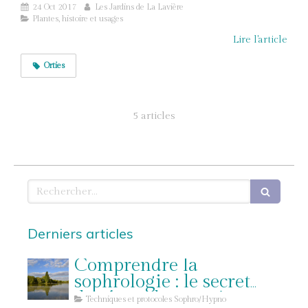
24 Oct 2017
Les Jardins de La Lavière
Plantes, histoire et usages
Lire l'article
Orties
5 articles
Rechercher
Derniers articles
Comprendre la
sophrologie : le secret
des états de conscience
Techniques et protocoles Sophro/Hypno