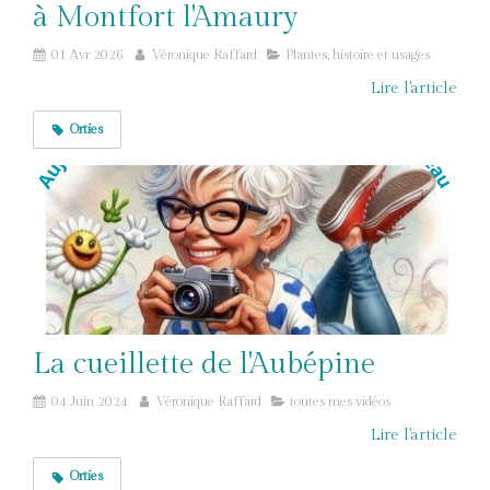
à Montfort l'Amaury
01 Avr 2026
Véronique Raffard
Plantes, histoire et usages
Lire l'article
Orties
La cueillette de l'Aubépine
04 Juin 2024
Véronique Raffard
toutes mes vidéos
Lire l'article
Orties