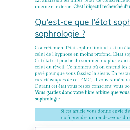
En abaissant les filtres, l'état de conscience
interne et externe.
C'est l'objectif recherché 
Qu'est-ce que l'état sop
sophrologie ?
Concrètement l'état sophro liminal est un ét
celui de
l'hypnose
en moins profond. L'état so
Cet état est proche du sommeil ou plus exa
celui du réveil. Ce moment où on entend les c
payé pour que vous fassiez la sieste. En restan
caractéistiques de cet EMC, il vous ramènera 
Durant cet état vous restez conscient, vous po
Vous gardez donc votre libre arbitre que vou
sophrologie
Si cet article vous donne envie d'
ou à prendre un rendez-vous dire