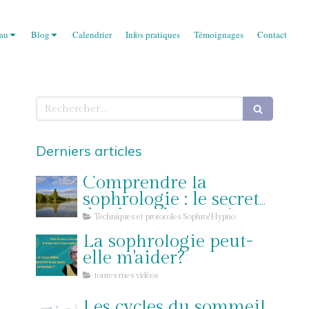
eau
Blog
Calendrier
Infos pratiques
Témoignages
Contact
Rechercher
Derniers articles
Comprendre la
sophrologie : le secret
des états de conscience
Techniques et protocoles Sophro/Hypno
pour lâcher prise
La sophrologie peut-
elle m'aider?
toutes mes vidéos
Les cycles du sommeil