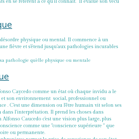
 en se référent à ce qu'il connaît. Il évalue son vécu
que
du désordre physique ou mental. Il commence à un
une fièvre et s'étend jusqu'aux pathologies incurables
e sa pathologie qu'elle physique ou mentale
que
lfonso Caycedo comme un état où chaque invidu a le
e et son environnement social, professionnel ou
nce . C'est une dimension ou l'être humain vit selon ses
 dans l'interprétation. Il prend les choses dans
n Alfonso Caucedo c'est une vision plus large, plus
t conscience comme une "conscience supérieure " que
toire ou permanente.