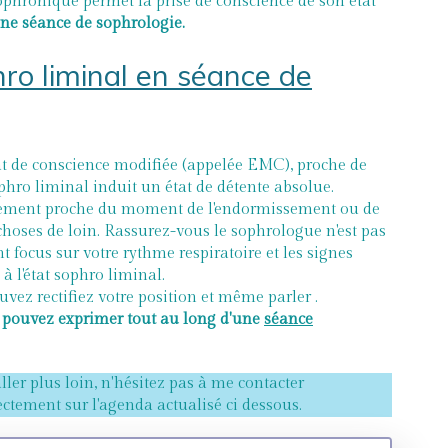
 sophronique permet la prise de conscience de son état
d'une séance de sophrologie.
hro liminal en séance de
at de conscience modifiée (appelée EMC), proche de
phro liminal induit un état de détente absolue.
ctement proche du moment de l'endormissement ou de
hoses de loin. Rassurez-vous le sophrologue n'est pas
t focus sur votre rythme respiratoire et les signes
à l'état sophro liminal.
uvez rectifiez votre position et même parler .
s pouvez exprimer tout au long d'une
séance
aller plus loin, n'hésitez pas à me contacter
ctement sur l'agenda actualisé ci dessous.