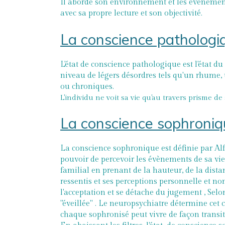
Il aborde son environnement et les évènements
avec sa propre lecture et son objectivité.
La conscience pathologi
L'état de conscience pathologique est l'état 
niveau de légers désordres tels qu'un rhume, 
ou chroniques.
L'individu ne voit sa vie qu'au travers prisme d
La conscience sophroni
La conscience sophronique est définie par A
pouvoir de percevoir les évènements de sa vi
familial en prenant de la hauteur, de la dista
ressentis et ses perceptions personnelle et non
l'acceptation et se détache du jugement , Selo
"éveillée" . Le neuropsychiatre détermine ce
chaque sophronisé peut vivre de façon transi