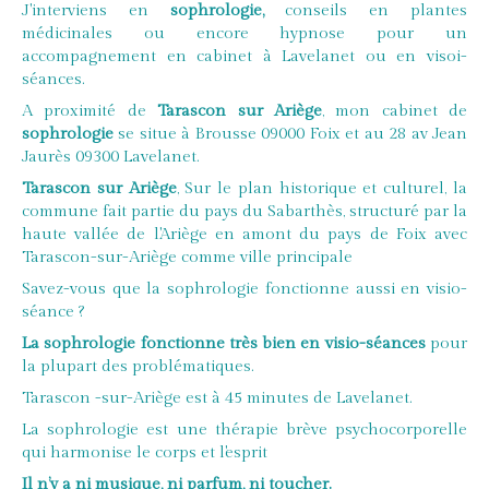
J'interviens en
sophrologie,
conseils en plantes
médicinales ou encore hypnose pour un
accompagnement en cabinet à Lavelanet ou en visoi-
séances.
A proximité de
Tarascon sur Ariège
, mon cabinet de
sophrologie
se situe à Brousse 09000 Foix et au 28 av Jean
Jaurès 09300 Lavelanet.
Tarascon sur Ariège
, Sur le plan historique et culturel, la
commune fait partie du pays du Sabarthès, structuré par la
haute vallée de l'Ariège en amont du pays de Foix avec
Tarascon-sur-Ariège comme ville principale
Savez-vous que la sophrologie fonctionne aussi en visio-
séance ?
La sophrologie fonctionne très bien en visio-séances
pour
la plupart des problématiques.
Tarascon -sur-Ariège est à 45 minutes de Lavelanet.
La sophrologie est une thérapie brève psychocorporelle
qui harmonise le corps et l'esprit
Il n’y a ni musique, ni parfum, ni toucher.