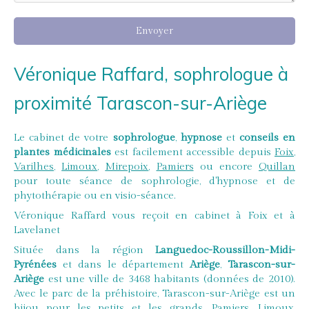
Envoyer
Véronique Raffard, sophrologue à
proximité Tarascon-sur-Ariège
Le cabinet de votre
sophrologue
,
hypnose
et
conseils en
plantes médicinales
est facilement accessible depuis
Foix
,
Varilhes
,
Limoux
,
Mirepoix
,
Pamiers
ou encore
Quillan
pour toute séance de sophrologie, d'hypnose et de
phytothérapie ou en visio-séance.
Véronique Raffard vous reçoit en cabinet à Foix et à
Lavelanet
Située dans la région
Languedoc-Roussillon-Midi-
Pyrénées
et dans le département
Ariège
,
Tarascon-sur-
Ariège
est une ville de 3468 habitants (données de 2010).
Avec le parc de la préhistoire, Tarascon-sur-Ariège est un
bijou pour les petits et les grands. Pamiers, Limoux,